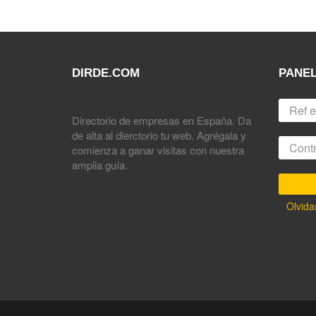
DIRDE.COM
PANEL
Directorio de empresas en España. Da
de alta al dierctorio tu web. Agrégala y
comienza a ganar visitas con nuestra
amplia guía.
Olvida