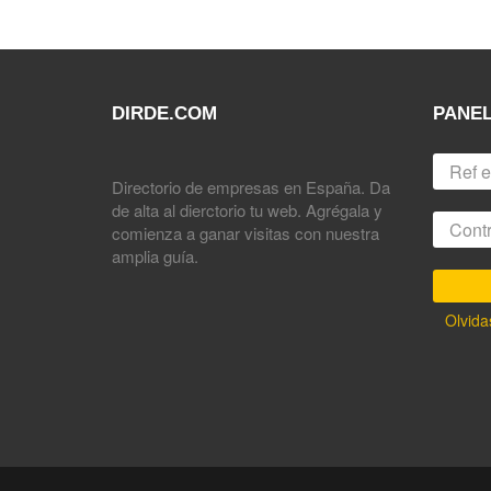
DIRDE.COM
PANEL
Directorio de empresas en España. Da
de alta al dierctorio tu web. Agrégala y
comienza a ganar visitas con nuestra
amplia guía.
Olvida