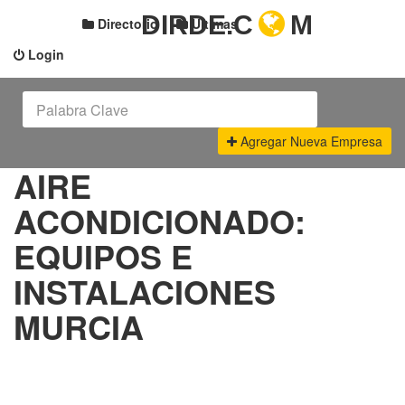
DIRDE.C
M
Directorio
Últimas
Login
Agregar Nueva Empresa
AIRE
ACONDICIONADO:
EQUIPOS E
INSTALACIONES
MURCIA