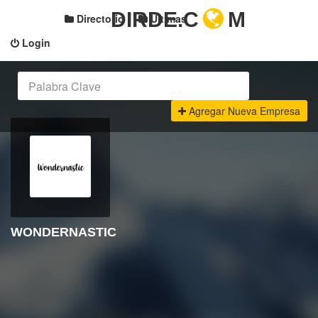
DIRDE.C
M
Directorio
Últimas
Login
Agregar Nueva Empresa
WONDERNASTIC