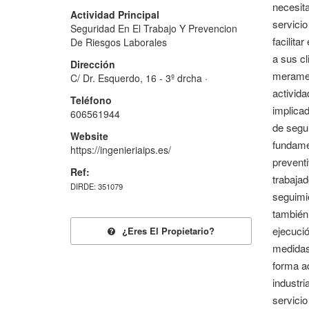
necesita
Actividad Principal
servicio
Seguridad En El Trabajo Y Prevencion
facilita
De Riesgos Laborales
a sus cl
Dirección
meramen
C/ Dr. Esquerdo, 16 - 3º drcha ·
activida
Teléfono
implicad
606561944
de segur
Website
fundamen
https://ingenieriaips.es/
preventi
Ref:
trabajad
DIRDE: 351079
seguimie
también 
ejecució
¿eres El Propietario?
medidas 
forma ad
industri
servicio