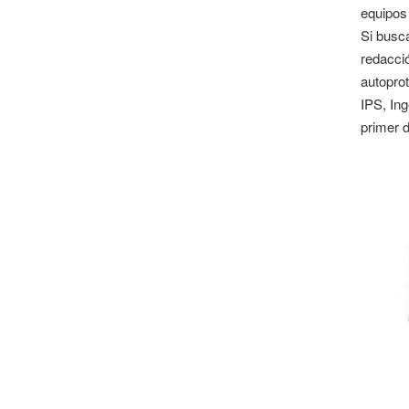
equipos 
Si busc
redacci
autopro
IPS, Ing
primer d