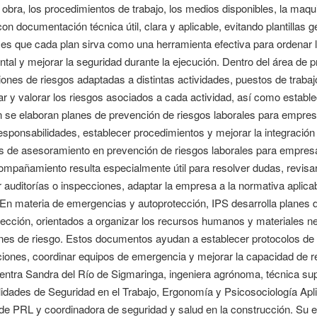
obra, los procedimientos de trabajo, los medios disponibles, la maqui
con documentación técnica útil, clara y aplicable, evitando plantillas 
 es que cada plan sirva como una herramienta efectiva para ordenar la 
al y mejorar la seguridad durante la ejecución. Dentro del área de p
ones de riesgos adaptadas a distintas actividades, puestos de traba
car y valorar los riesgos asociados a cada actividad, así como establ
 se elaboran planes de prevención de riesgos laborales para empres
responsabilidades, establecer procedimientos y mejorar la integració
os de asesoramiento en prevención de riesgos laborales para empresa
ompañamiento resulta especialmente útil para resolver dudas, revisa
 auditorías o inspecciones, adaptar la empresa a la normativa aplicab
. En materia de emergencias y autoprotección, IPS desarrolla planes
ección, orientados a organizar los recursos humanos y materiales ne
nes de riesgo. Estos documentos ayudan a establecer protocolos de ac
ones, coordinar equipos de emergencia y mejorar la capacidad de res
ntra Sandra del Río de Sigmaringa, ingeniera agrónoma, técnica supe
idades de Seguridad en el Trabajo, Ergonomía y Psicosociología Apli
de PRL y coordinadora de seguridad y salud en la construcción. Su ex