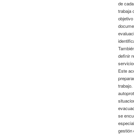
de cada 
trabaja 
objetivo
document
evaluaci
identifi
También
definir 
servici
Este ac
preparar
trabajo
autoprot
situacio
evacuaci
se encue
especial
gestión 