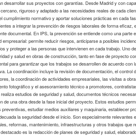
n desarrollar sus proyectos con garantías. Desde Madrid y con capac
 cercano, riguroso y adaptado a las necesidades reales de cada client
r el cumplimiento normativo y aportar soluciones prácticas en cada f
ientes a integrar la prevención de riesgos laborales de forma eficaz, 
te documental. En IPS, la prevención se entiende como una parte ese
d empresarial: permite reducir riesgos, anticiparse a posibles inciden
os y proteger a las personas que intervienen en cada trabajo. Uno de 
idad y salud en obras de construcción, tanto en fase de proyecto com
tal para garantizar que los trabajos se desarrollen de acuerdo con l
va. La coordinación incluye la revisión de documentación, el contro
ores, la coordinación de actividades empresariales, las visitas a obra
nto fotográfico y el asesoramiento técnico a promotores, contratistas
realiza estudios de seguridad y salud, documentos técnicos necesari
n de una obra desde la fase inicial del proyecto. Estos estudios permit
preventivas, estudiar medios auxiliares y maquinaria, establecer prot
ecuada la seguridad desde el inicio. Son especialmente relevantes en 
ales, reformas, mantenimiento, infraestructuras y otros trabajos que r
 destacado es la redacción de planes de seguridad y salud, elaborad