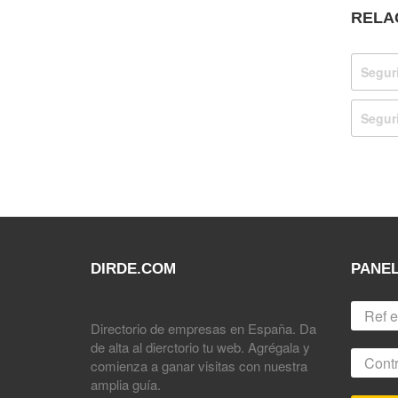
RELA
Segur
Segur
DIRDE.COM
PANEL
Directorio de empresas en España. Da
de alta al dierctorio tu web. Agrégala y
comienza a ganar visitas con nuestra
amplia guía.