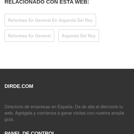
RELACIONADO CON ESTA WEB:
Reformas En General En Arganda Del Rey
Reformas En General
Arganda Del Rey
DIRDE.COM
Directorio de empresas en España. Da de alta al dierctorio tu
web. Agrégala y comienza a ganar visitas con nuestra amplia
guía.
PANEL DE CONTROL