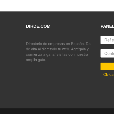
DIRDE.COM
PANEL
Directorio de empresas en España. Da
de alta al dierctorio tu web. Agrégala y
comienza a ganar visitas con nuestra
amplia guía.
Olvida