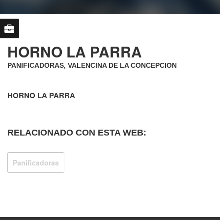
HORNO LA PARRA
PANIFICADORAS, VALENCINA DE LA CONCEPCION
HORNO LA PARRA
RELACIONADO CON ESTA WEB:
Panificadoras