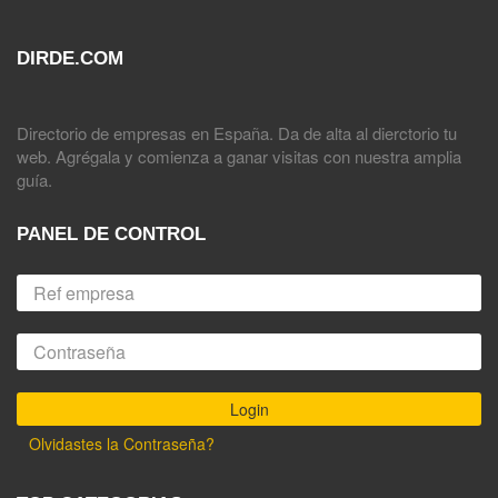
DIRDE.COM
Directorio de empresas en España. Da de alta al dierctorio tu
web. Agrégala y comienza a ganar visitas con nuestra amplia
guía.
PANEL DE CONTROL
Olvidastes la Contraseña?