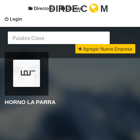
DIRDE.C
M
Directorio
Últimas
Login
Agregar Nueva Empresa
HORNO LA PARRA