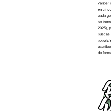
varios” 
en cinco
cada ges
se trans
2025), p
buscas u
populare
escríben
de form