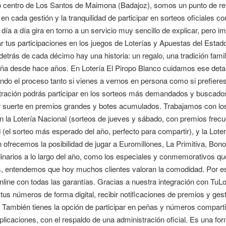
o centro de Los Santos de Maimona (Badajoz), somos un punto de refe
 en cada gestión y la tranquilidad de participar en sorteos oficiales c
día a día gira en torno a un servicio muy sencillo de explicar, pero im
r tus participaciones en los juegos de Loterías y Apuestas del Estado
etrás de cada décimo hay una historia: un regalo, una tradición fam
a desde hace años. En Lotería El Piropo Blanco cuidamos ese detal
tando el proceso tanto si vienes a vernos en persona como si prefieres
tración podrás participar en los sorteos más demandados y buscado
 suerte en premios grandes y botes acumulados. Trabajamos con los s
 la Lotería Nacional (sorteos de jueves y sábado, con premios frecue
(el sorteo más esperado del año, perfecto para compartir), y la Loter
ofrecemos la posibilidad de jugar a Euromillones, La Primitiva, Bono
dinarios a lo largo del año, como los especiales y conmemorativos q
 entendemos que hoy muchos clientes valoran la comodidad. Por eso
online con todas las garantías. Gracias a nuestra integración con Tu
tus números de forma digital, recibir notificaciones de premios y ge
. También tienes la opción de participar en peñas y números compartid
licaciones, con el respaldo de una administración oficial. Es una for