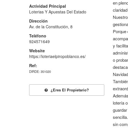
en plen
Actividad Principal
claridad
Loterias Y Apuestas Del Estado
Nuestro 
Dirección
gestiona
Av. de la Constitución, 8
Porque d
Teléfono
acompañ
924571649
y facili
Website
adminis
https://loteriaelpiropoblanco.es/
o probar
Ref:
destacan
DIRDE: 351020
Navidad 
También 
extraor
¿eres El Propietario?
Además,
lotería 
guardar 
sencilla
sin comp