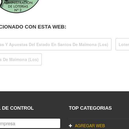
CIONADO CON ESTA WEB:
ias Y Apuestas Del Estado En Santos De Maimona (Los)
Loter
s De Maimona (Los)
 DE CONTROL
TOP CATEGORIAS
AGREGAR WEB