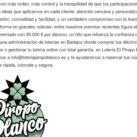
con más orden, más control y la tranquilidad de que tus participacio
 ideas que aplicamos en cada cliente: atención cercana y personaliz
tión, comodidad y facilidad, y un verdadero compromiso con la ilusió
forma en grandes noticias: entre nuestros premios recientes figura e
remiado con 30.000 € por décimo, un hito que refuerza la confianza d
na administración de loterías en Badajoz donde comprar tus décimos 
s o gestionar tu lotería online con total garantía, en Lotería El Piro
os a info@loteriapiropoblanco.es y te ayudaremos a reservar tus núm
a rápida, cómoda y segura.