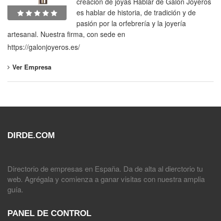
creación de joyas Hablar de Galón Joyeros
es hablar de historia, de tradición y de
pasión por la orfebrería y la joyería
artesanal. Nuestra firma, con sede en
https://galonjoyeros.es/
Ver Empresa
DIRDE.COM
Directorio de empresas en España. Da de alta al dierctorio tu
web. Agrégala y comienza a ganar visitas con nuestra amplia
guía.
PANEL DE CONTROL