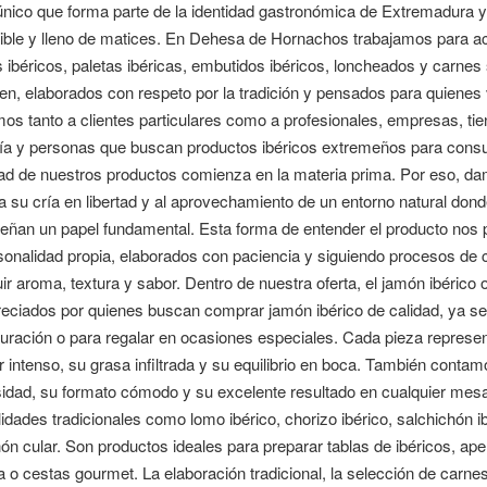
único que forma parte de la identidad gastronómica de Extremadura y
ible y lleno de matices. En Dehesa de Hornachos trabajamos para ac
ibéricos, paletas ibéricas, embutidos ibéricos, loncheados y carnes
en, elaborados con respeto por la tradición y pensados para quienes va
os tanto a clientes particulares como a profesionales, empresas, ti
ría y personas que buscan productos ibéricos extremeños para consu
ad de nuestros productos comienza en la materia prima. Por eso, dam
 a su cría en libertad y al aprovechamiento de un entorno natural dond
ñan un papel fundamental. Esta forma de entender el producto nos p
sonalidad propia, elaborados con paciencia y siguiendo procesos de 
r aroma, textura y sabor. Dentro de nuestra oferta, el jamón ibérico
ciados por quienes buscan comprar jamón ibérico de calidad, ya sea 
auración o para regalar en ocasiones especiales. Cada pieza represe
 intenso, su grasa infiltrada y su equilibrio en boca. También conta
sidad, su formato cómodo y su excelente resultado en cualquier mes
idades tradicionales como lomo ibérico, chorizo ibérico, salchichón i
ón cular. Son productos ideales para preparar tablas de ibéricos, aper
o cestas gourmet. La elaboración tradicional, la selección de carne