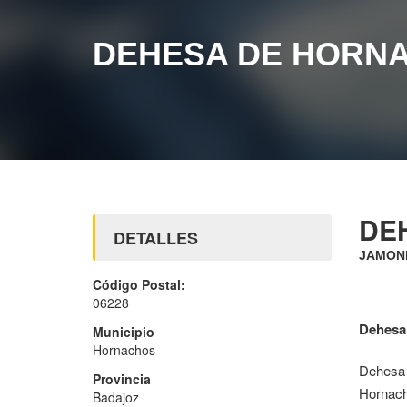
DEHESA DE HORN
DE
DETALLES
JAMONE
Código Postal:
06228
Dehesa
Municipio
Hornachos
Dehesa 
Provincia
Hornacho
Badajoz