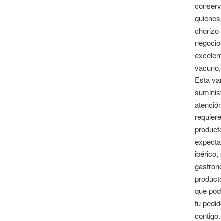
conserv
quienes 
chorizo 
negocios
excelen
vacuno,
Esta va
suminis
atención
requier
producto
expecta
ibérico,
gastron
product
que pod
tu pedid
contigo.