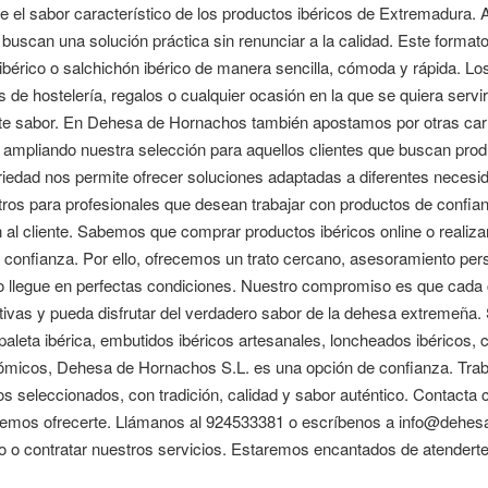
e el sabor característico de los productos ibéricos de Extremadura
buscan una solución práctica sin renunciar a la calidad. Este formato
ibérico o salchichón ibérico de manera sencilla, cómoda y rápida. L
 de hostelería, regalos o cualquier ocasión en la que se quiera servi
te sabor. En Dehesa de Hornachos también apostamos por otras carne
 ampliando nuestra selección para aquellos clientes que buscan prod
riedad nos permite ofrecer soluciones adaptadas a diferentes necesi
tros para profesionales que desean trabajar con productos de confi
 al cliente. Sabemos que comprar productos ibéricos online o realiz
e confianza. Por ello, ofrecemos un trato cercano, asesoramiento pe
 llegue en perfectas condiciones. Nuestro compromiso es que cada cl
tivas y pueda disfrutar del verdadero sabor de la dehesa extremeña
 paleta ibérica, embutidos ibéricos artesanales, loncheados ibéricos
ómicos, Dehesa de Hornachos S.L. es una opción de confianza. Trab
os seleccionados, con tradición, calidad y sabor auténtico. Contact
emos ofrecerte. Llámanos al 924533381 o escríbenos a info@dehesade
o o contratar nuestros servicios. Estaremos encantados de atenderte