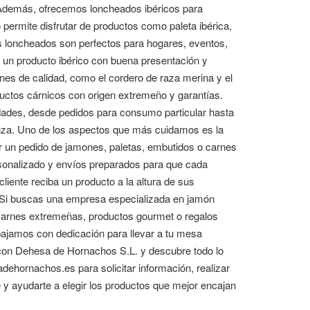
. Además, ofrecemos loncheados ibéricos para
 permite disfrutar de productos como paleta ibérica,
os loncheados son perfectos para hogares, eventos,
r un producto ibérico con buena presentación y
s de calidad, como el cordero de raza merina y el
uctos cárnicos con origen extremeño y garantías.
dades, desde pedidos para consumo particular hasta
anza. Uno de los aspectos que más cuidamos es la
ar un pedido de jamones, paletas, embutidos o carnes
rsonalizado y envíos preparados para que cada
iente reciba un producto a la altura de sus
. Si buscas una empresa especializada en jamón
, carnes extremeñas, productos gourmet o regalos
ajamos con dedicación para llevar a tu mesa
a con Dehesa de Hornachos S.L. y descubre todo lo
hornachos.es para solicitar información, realizar
 y ayudarte a elegir los productos que mejor encajan