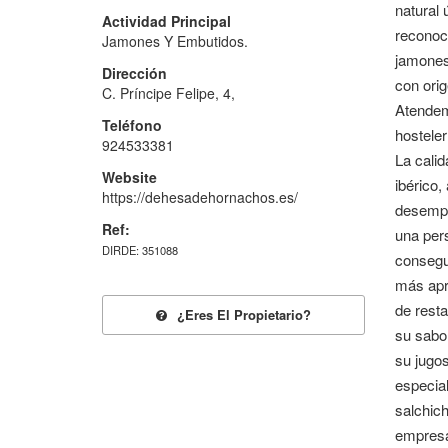
natural 
Actividad Principal
reconoc
Jamones Y Embutidos.
jamones 
Dirección
con orig
C. Príncipe Felipe, 4,
Atendem
Teléfono
hostele
924533381
La calid
Website
ibérico,
https://dehesadehornachos.es/
desempe
Ref:
una per
DIRDE: 351088
consegui
más apre
de rest
¿eres El Propietario?
su sabor
su jugo
especial
salchich
empresa 