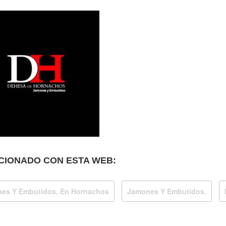
CIONADO CON ESTA WEB:
es Y Embutidos. En Hornachos
Jamones Y Embutidos.