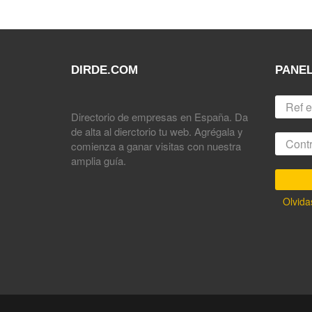
DIRDE.COM
PANEL
Directorio de empresas en España. Da
de alta al dierctorio tu web. Agrégala y
comienza a ganar visitas con nuestra
amplia guía.
Olvida