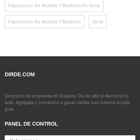
Fabricacion De Moldes Y Modelos En Soria
Fabricacion De Moldes Y Modelos
Soria
DIRDE.COM
Directorio de empresas en España. Da de alta al dierctorio tu
web. Agrégala y comienza a ganar visitas con nuestra amplia
guía.
PANEL DE CONTROL