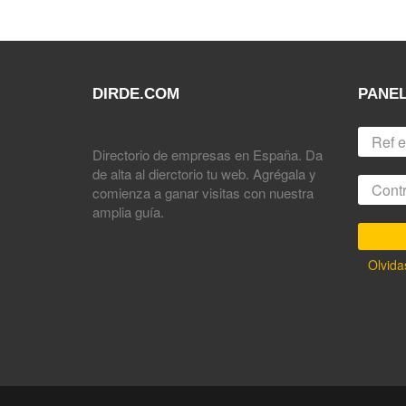
DIRDE.COM
PANEL
Directorio de empresas en España. Da
de alta al dierctorio tu web. Agrégala y
comienza a ganar visitas con nuestra
amplia guía.
Olvida