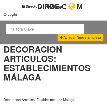
DIRDE.C
M
Directorio
Últimas
Login
Agregar Nueva Empresa
DECORACION
ARTICULOS:
ESTABLECIMIENTOS
MÁLAGA
Decoracion Articulos: Establecimientos Málaga