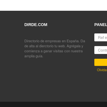
DIRDE.COM
PANEL
Directorio de empresas en España. Da
de alta al dierctorio tu web. Agrégala y
comienza a ganar visitas con nuestra
amplia guía.
Olvida