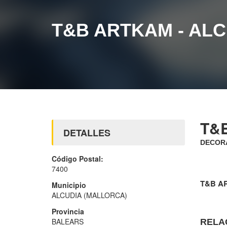
T&B ARTKAM - AL
T&
DETALLES
DECORA
Código Postal:
7400
T&B A
Municipio
ALCUDIA (MALLORCA)
Provincia
BALEARS
RELA