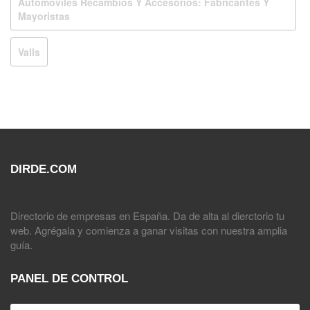
Automoviles Recambios Y Accesorios: Fabricantes Y
Mayoristas
Valls
DIRDE.COM
Directorio de empresas en España. Da de alta al dierctorio tu
web. Agrégala y comienza a ganar visitas con nuestra amplia
guía.
PANEL DE CONTROL