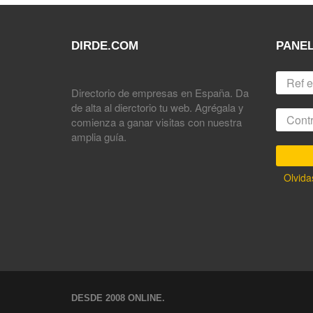
DIRDE.COM
PANEL
Directorio de empresas en España. Da
de alta al dierctorio tu web. Agrégala y
comienza a ganar visitas con nuestra
amplia guía.
Olvida
DESDE 2008 ONLINE.