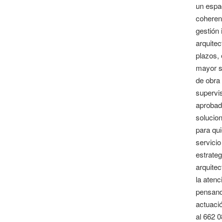
un espac
coheren
gestión 
arquitec
plazos, 
mayor se
de obra 
supervis
aprobado
solucion
para qui
servicio
estrate
arquitec
la atenc
pensando
actuaci
al 662 