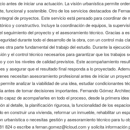
io antes de iniciar una actuación. La visión urbanística permite ordena
te, funcional y sostenible. Otro de los servicios destacados de Fer
integral de proyectos. Este servicio está pensado para coordinar de 
tónico y constructivo. Incluye la coordinación de equipos, la supervisi
el seguimiento del proyecto y el asesoramiento técnico. Gracias a est
guridad durante todo el desarrollo de la obra, con un control más cl
es otra parte fundamental del trabajo del estudio. Durante la ejecuci
ión y el control técnico necesarios para garantizar que los trabajos 
 y con los niveles de calidad previstos. Este acompañamiento resulta
es y asegurar que el resultado final responda a lo proyectado. Además
enes necesitan asesoramiento profesional antes de iniciar un proyecto
 permite analizar la viabilidad de una idea, estudiar condicionantes téc
gia antes de tomar decisiones importantes. Fernando Gómez Architec
to capaz de acompañarles en todo el proceso, desde la primera idea ha
ión al detalle, la planificación rigurosa, la funcionalidad de los espac
 en construir una vivienda, reformar un inmueble, rehabilitar un espa
ón urbanística o necesitas gestión y asesoramiento técnico para tu 
081 824 o escribe a fernan.gomez@icloud.com y solicita información 