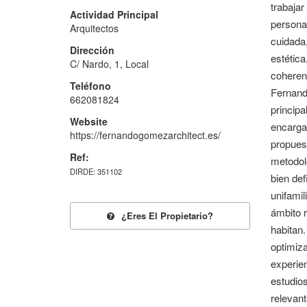
trabajar
Actividad Principal
personas
Arquitectos
cuidada,
Dirección
estética
C/ Nardo, 1, Local
coherenc
Teléfono
Fernando
662081824
principa
Website
encarga 
https://fernandogomezarchitect.es/
propuest
Ref:
metodol
DIRDE: 351102
bien def
unifamil
ámbito r
¿eres El Propietario?
habitan.
optimiza
experien
estudios
relevant