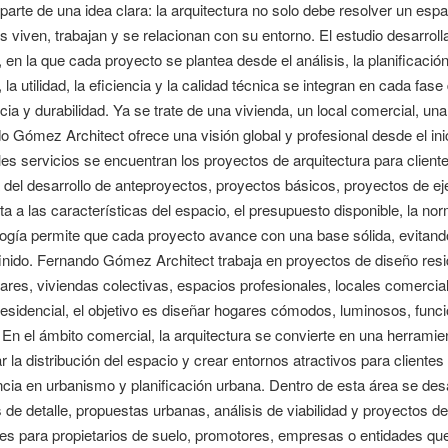
 parte de una idea clara: la arquitectura no solo debe resolver un esp
 viven, trabajan y se relacionan con su entorno. El estudio desarrol
 en la que cada proyecto se plantea desde el análisis, la planificació
, la utilidad, la eficiencia y la calidad técnica se integran en cada f
ia y durabilidad. Ya se trate de una vivienda, un local comercial, una
 Gómez Architect ofrece una visión global y profesional desde el inici
les servicios se encuentran los proyectos de arquitectura para clien
del desarrollo de anteproyectos, proyectos básicos, proyectos de ej
a a las características del espacio, el presupuesto disponible, la norm
ogía permite que cada proyecto avance con una base sólida, evitando
inido. Fernando Gómez Architect trabaja en proyectos de diseño resi
iares, viviendas colectivas, espacios profesionales, locales comercial
esidencial, el objetivo es diseñar hogares cómodos, luminosos, funci
 En el ámbito comercial, la arquitectura se convierte en una herramie
r la distribución del espacio y crear entornos atractivos para cliente
cia en urbanismo y planificación urbana. Dentro de esta área se des
 de detalle, propuestas urbanas, análisis de viabilidad y proyectos 
es para propietarios de suelo, promotores, empresas o entidades que 