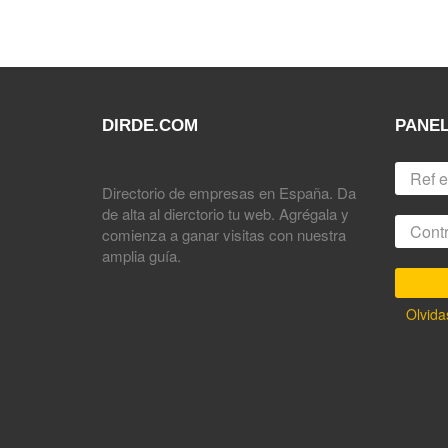
DIRDE.COM
PANEL
Directorio de empresas en España. Da
de alta al dierctorio tu web. Agrégala y
comienza a ganar visitas con nuestra
amplia guía.
Olvida