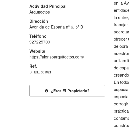
en la Av
Actividad Principal
entidade
Arquitectos
la entre
Dirección
trabajar
Avenida de España nº 6, 5º B
secretar
Teléfono
ofrecer 
927225709
de obra 
Website
nuestros
https://alonsoarquitectos.com/
unifamil
Ref:
de espac
DIRDE: 351021
creando
En todo
especial
¿eres El Propietario?
especia
corregir
práctica
contamos
construc