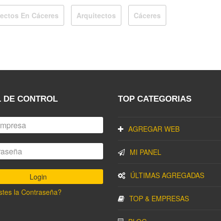
tectos En Cáceres
Arquitectos
Cáceres
 DE CONTROL
TOP CATEGORIAS
AGREGAR WEB
MI PANEL
ÚLTIMAS AGREGADAS
stes la Contraseña?
TOP & EMPRESAS