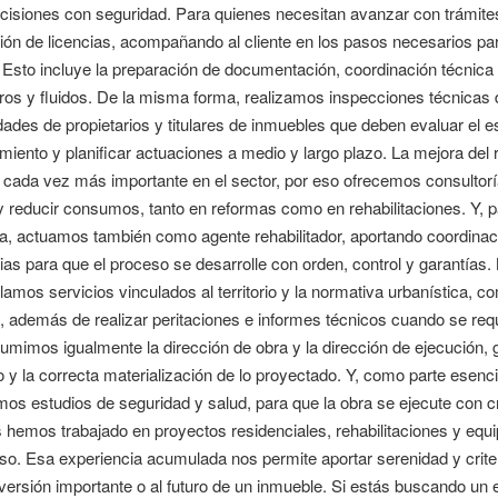
cisiones con seguridad. Para quienes necesitan avanzar con trámites
ión de licencias, acompañando al cliente en los pasos necesarios pa
 Esto incluye la preparación de documentación, coordinación técnica
os y fluidos. De la misma forma, realizamos inspecciones técnicas de
des de propietarios y titulares de inmuebles que deben evaluar el est
iento y planificar actuaciones a medio y largo plazo. La mejora del 
cada vez más importante en el sector, por eso ofrecemos consultoría 
y reducir consumos, tanto en reformas como en rehabilitaciones. Y, 
a, actuamos también como agente rehabilitador, aportando coordina
as para que el proceso se desarrolle con orden, control y garantías. N
lamos servicios vinculados al territorio y la normativa urbanística, c
io, además de realizar peritaciones e informes técnicos cuando se re
umimos igualmente la dirección de obra y la dirección de ejecución, g
 y la correcta materialización de lo proyectado. Y, como parte esencia
os estudios de seguridad y salud, para que la obra se ejecute con cr
 hemos trabajado en proyectos residenciales, rehabilitaciones y equ
o. Esa experiencia acumulada nos permite aportar serenidad y criter
versión importante o al futuro de un inmueble. Si estás buscando un