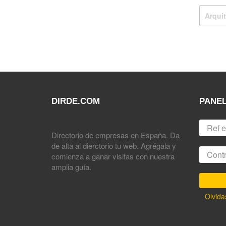
Arqui
DIRDE.COM
PANEL
Directorio de empresas en España. Da
de alta al dierctorio tu web. Agrégala y
comienza a ganar visitas con nuestra
amplia guía.
Olvida