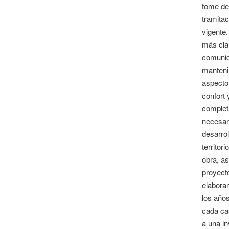
tome de
tramitac
vigente.
más clar
comunida
mantenim
aspecto 
confort 
complet
necesari
desarrol
territor
obra, as
proyecto
elaboram
los años
cada cas
a una in