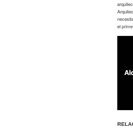
arquitec
Arquite
necesit
el prim
RELA