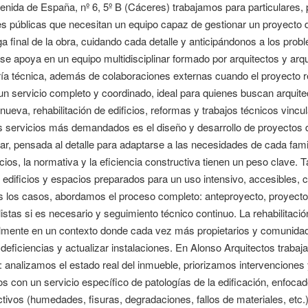
enida de España, nº 6, 5º B (Cáceres) trabajamos para particulares,
s públicas que necesitan un equipo capaz de gestionar un proyecto de 
ga final de la obra, cuidando cada detalle y anticipándonos a los pr
 se apoya en un equipo multidisciplinar formado por arquitectos y arq
ía técnica, además de colaboraciones externas cuando el proyecto re
un servicio completo y coordinado, ideal para quienes buscan arquit
nueva, rehabilitación de edificios, reformas y trabajos técnicos vincu
 servicios más demandados es el diseño y desarrollo de proyectos de
iar, pensada al detalle para adaptarse a las necesidades de cada fami
ios, la normativa y la eficiencia constructiva tienen un peso clave
 edificios y espacios preparados para un uso intensivo, accesibles,
s los casos, abordamos el proceso completo: anteproyecto, proyecto 
istas si es necesario y seguimiento técnico continuo. La rehabilitació
lmente en un contexto donde cada vez más propietarios y comunidade
 deficiencias y actualizar instalaciones. En Alonso Arquitectos traba
: analizamos el estado real del inmueble, priorizamos intervencione
 con un servicio específico de patologías de la edificación, enfoca
tivos (humedades, fisuras, degradaciones, fallos de materiales, etc.),