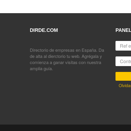
DIRDE.COM
PANEL
Directorio de empresas en España. Da
de alta al dierctorio tu web. Agrégala y
comienza a ganar visitas con nuestra
amplia guía.
Olvida