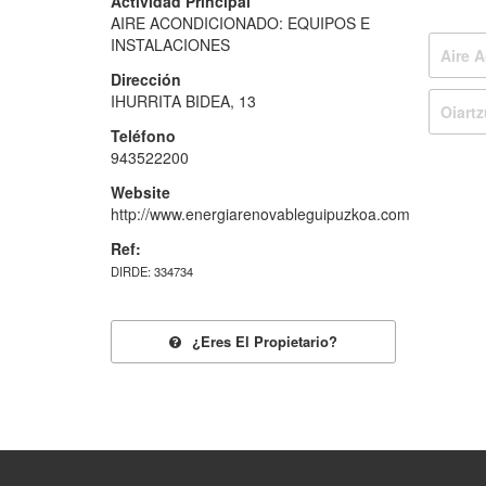
Actividad Principal
AIRE ACONDICIONADO: EQUIPOS E
INSTALACIONES
Aire 
Dirección
IHURRITA BIDEA, 13
Oiart
Teléfono
943522200
Website
http://www.energiarenovableguipuzkoa.com
Ref:
DIRDE: 334734
¿eres El Propietario?