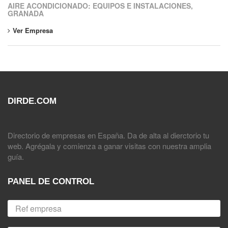
AIRE ACONDICIONADO: EQUIPOS E INSTALACIONES,
GRANADA
Ver Empresa
DIRDE.COM
Directorio de empresas en España. Da de alta al dierctorio tu
web. Agrégala y comienza a ganar visitas con nuestra amplia
guía.
PANEL DE CONTROL