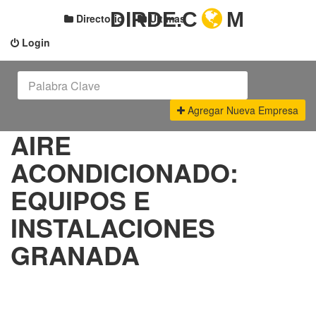
DIRDE.C
M
Directorio
Últimas
Login
Agregar Nueva Empresa
AIRE
ACONDICIONADO:
EQUIPOS E
INSTALACIONES
GRANADA