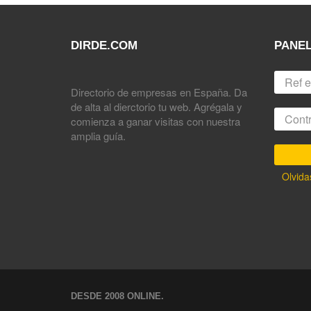
DIRDE.COM
PANEL
Directorio de empresas en España. Da
de alta al dierctorio tu web. Agrégala y
comienza a ganar visitas con nuestra
amplia guía.
Olvida
DESDE 2008 ONLINE.